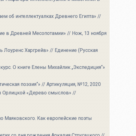
ем об интеллектуалках Древнего Египта» //
ие в Древней Месопотамии» // Нож, 13 ноября
ь Лоуренс Харгрейв» // Единение (Русская
 курс. О книге Елены Михайлик „Экспедиция“»
ическая поэзия“» // Артикуляция, №12, 2020
ы Орлицкой «Дерево смыслов» //
мо Маяковского. Как европейские поэты
етих со дня рождения Аркадия Стругацкого //