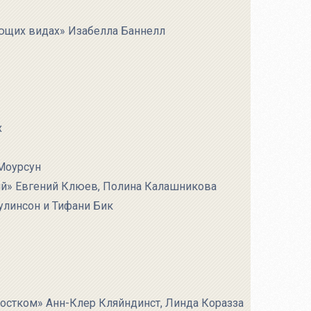
ающих видах» Изабелла Баннелл
х
Моурсун
ий» Евгений Клюев, Полина Калашникова
линсон и Тифани Бик
дростком» Анн-Клер Кляйндинст, Линда Коразза