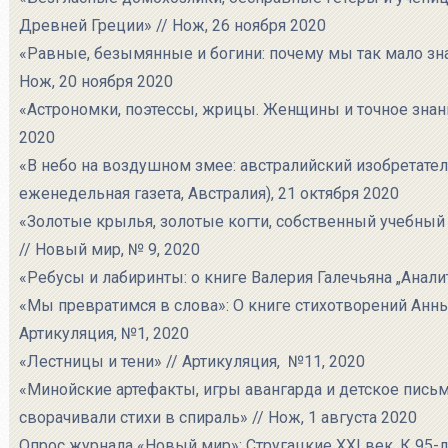
Древней Греции» // Нож, 26 ноября 2020
«Равные, безымянные и богини: почему мы так мало зна
Нож, 20 ноября 2020
«Астрономки, поэтессы, жрицы. Женщины и точное знан
2020
«В небо на воздушном змее: австралийский изобретател
еженедельная газета, Австралия), 21 октября 2020
«Золотые крылья, золотые когти, собственный учебный
// Новый мир, № 9, 2020
«Ребусы и лабиринты: о книге Валерия Галечьяна „Аналит
«Мы превратимся в слова»: О книге стихотворений Анн
Артикуляция, №1, 2020
«Лестницы и тени» // Артикуляция, №11, 2020
«Минойские артефакты, игры авангарда и детское пись
сворачивали стихи в спираль» // Нож, 1 августа 2020
Опрос журнала «Новый мир»: Стругацкие XXI век. К 95-л