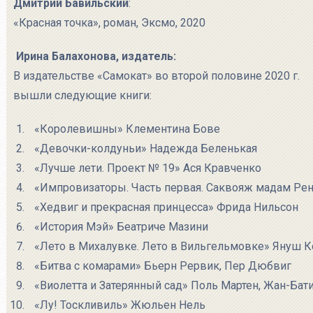
Дмитрий Бавильский
:
«Красная точка», роман, Эксмо, 2020
Ирина Балахонова, издатель:
В издательстве «Самокат» во второй половине 2020 г.
вышли следующие книги:
«Королевишны» Клементина Бове
«Девочки-колдуньи» Надежда Беленькая
«Лучше лети. Проект № 19» Ася Кравченко
«Импровизаторы. Часть первая. Саквояж мадам Рен
«Хедвиг и прекрасная принцесса» Фрида Нильсон
«История Мэй» Беатриче Мазини
«Лето в Михалувке. Лето в Вильгельмовке» Януш К
«Битва с комарами» Бьерн Рервик, Пер Дюбвиг
«Виолетта и Затерянный сад» Поль Мартен, Жан-Бат
«Лу! Тоскливиль» Жюльен Нель