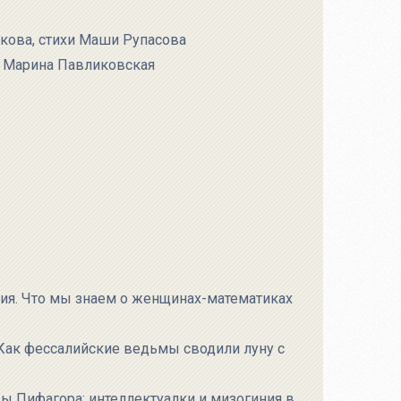
кова, стихи Маши Рупасова
, Марина Павликовская
тия. Что мы знаем о женщинах-математиках
 Как фессалийские ведьмы сводили луну с
ы Пифагора: интеллектуалки и мизогиния в