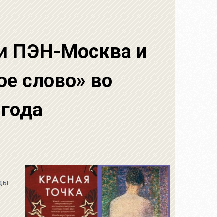
и ПЭН-Москва и
е слово» во
 года
вды