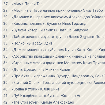
«Мим» Лилли Таль
«Месячные. Твое личное приключение» Элиз Тьебо
«Девочке в шаре все нипочем» Александра Зайцев
«Камень, ножницы, бумага» Инес Горланд
«Вулкан, который злился» Наташа Байдужа
«Тайная жизнь вирусов» групп «Эльяс Эдукан», Тол
«Полночный сад» Эдит
«Дом из маленьких кубиков» Кунио Като, Кэнъя Хир
«Абсолютно правдивый дневник индейца на полдн
«Страшные сказки дядюшки Монтэгю» Крис Прист
«День Дождения» Михаил Яснов
«Про битвы и сражения» Эдуард Шендерович, Соня 
«Евгений Онегин. Графический путеводитель» Алекс
«Война Катрин» Юлия Бийе
«Лу! Кладбище автобусов» Жюльен Нель
«The Crossover» Кваме Александер