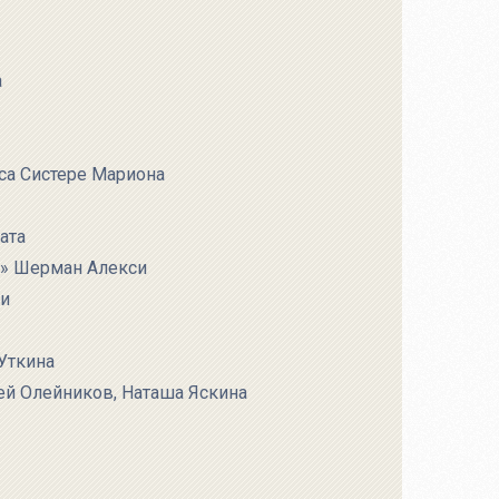
а
оса Систере Мариона
ата
я» Шерман Алекси
ли
Уткина
ей Олейников, Наташа Яскина