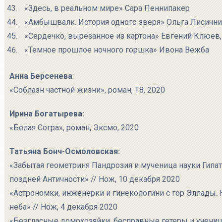
«Здесь, в реальном мире» Сара Пеннипакер
«Амбышвалк. История одного зверя» Ольга Лисични
«Сердечко, вырезанное из картона» Евгений Клюев
«Темное прошлое ночного горшка» Ивона Вежба
Анна Берсенева
:
«Соблазн частной жизни», роман, Т8, 2020
Ирина Богатырева:
«Белая Согра», роман, Эксмо, 2020
Татьяна Бонч-Осмоловская:
«Забытая геометриня Пандрозия и мученица науки Гипа
поздней Античности» // Нож, 10 декабря 2020
«Астрономки, инженерки и гинекологини с гор Эллады.
неба» // Нож, 4 декабря 2020
«Безгласные домохозяйки, бесправные гетеры и учениц