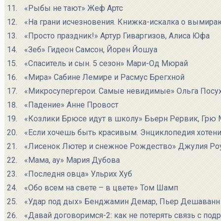
«Рыбы не тают» Жеф Артс
«На грани исчезновения. Книжка-искалка о вымир
«Просто праздник!» Артур Гиваргизов, Алиса Юфа
«Зеб» Гидеон Самсон, Йорен Йошуа
«Спаситель и сын. 5 сезон» Мари-Од Мюрай
«Мира» Сабине Лемире и Расмус Брегхной
«Микросупергерои. Самые невидимые» Ольга Посу
«Падение» Анне Провост
«Козлики Брюсе идут в школу» Бьерн Рервик, Грю 
«Если хочешь быть красивым. Энциклопедия хотен
«Лисенок Лютер и снежное Рождество» Джулия Роу
«Мама, ау» Мария Дубова
«Последня овца» Ульрих Хуб
«Обо всем на свете – в цвете» Том Шамп
«Удар под дых» Бенджамин Демар, Пьер Дешаванн
«Давай договоримся-2: как не потерять связь с по