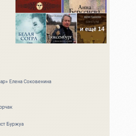
ар» Елена Соковенина
орчак
ист Буржуа