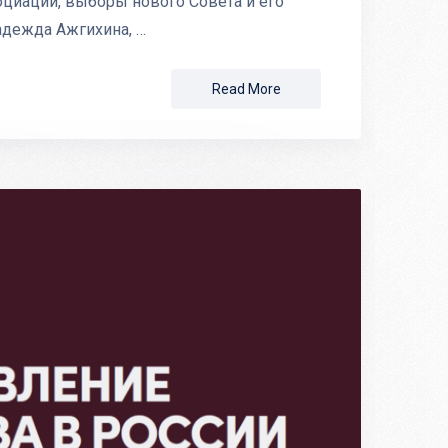
оциации, выборы нового Совета и его
адежда Ажгихина, …
Read More