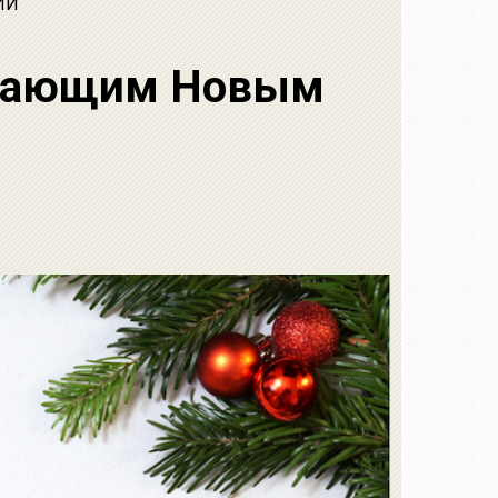
ИИ
упающим Новым