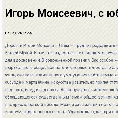
Игорь Моисеевич, с ю
EDITOR
25.05.2022
Дорогой Игорь Моисеевич! Вам — трудно представить – 7
Вашей Музой. И, хочется надеяться, не слишком докуча
для вдохновений. В современной поэзии у Вас особое ме
выраженного общественного темперамента, острого сл
чушь, смелого, язвительного ума, умения найти самые 
абсурде и мертвечине, искусства разительно припечата
подлость, бред и чад эпохи. Вы популярны, читатель люб
обращающегося существенным темам общественной жиз
них ярко, хлестко и весело. Мрак и хаос жизни тают от в
инструментированного словца. Удивительно, как при эт