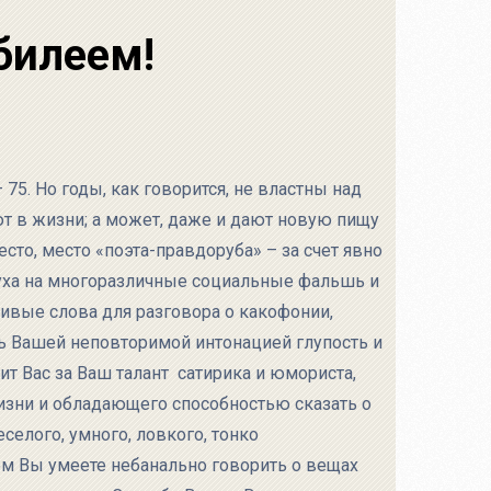
билеем!
5. Но годы, как говорится, не властны над
ют в жизни; а может, даже и дают новую пищу
сто, место «поэта-правдоруба» – за счет явно
уха на многоразличные социальные фальшь и
живые слова для разговора о какофонии,
ть Вашей неповторимой интонацией глупость и
ит Вас за Ваш талант сатирика и юмориста,
ни и обладающего способностью сказать о
еселого, умного, ловкого, тонко
ом Вы умеете небанально говорить о вещах