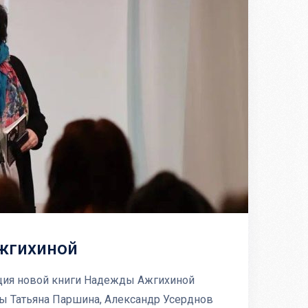
жгихиной
тация новой книги Надежды Ажгихиной
сты Татьяна Паршина, Александр Усерднов